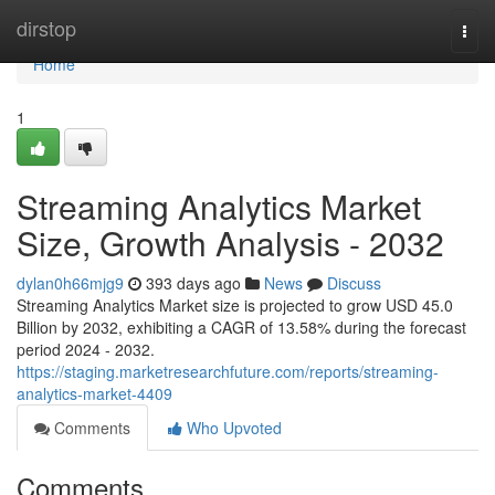
Home
dirstop
Togg
navi
Home
1
Streaming Analytics Market
Size, Growth Analysis - 2032
dylan0h66mjg9
393 days ago
News
Discuss
Streaming Analytics Market size is projected to grow USD 45.0
Billion by 2032, exhibiting a CAGR of 13.58% during the forecast
period 2024 - 2032.
https://staging.marketresearchfuture.com/reports/streaming-
analytics-market-4409
Comments
Who Upvoted
Comments