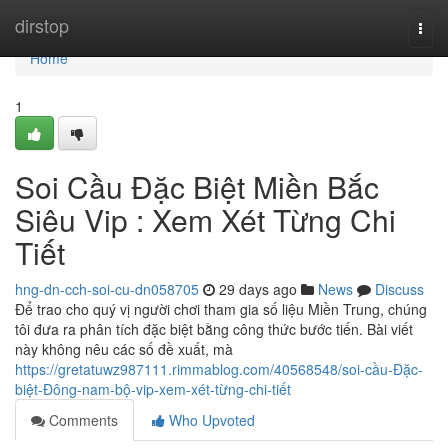
Home
dirstop
Togg
navi
Home
1
Soi Cầu Đặc Biệt Miền Bắc
Siêu Vip : Xem Xét Từng Chi
Tiết
hng-dn-cch-soi-cu-dn058705
29 days ago
News
Discuss
Để trao cho quý vị người chơi tham gia số liệu Miền Trung, chúng
tôi đưa ra phân tích đặc biệt bằng công thức bước tiến. Bài viết
này không nêu các số đề xuất, mà
https://gretatuwz987111.rimmablog.com/40568548/soi-cầu-Đặc-
biệt-Đông-nam-bộ-vip-xem-xét-từng-chi-tiết
Comments
Who Upvoted