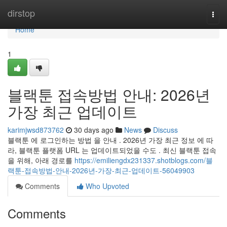
Home
dirstop
Togg
navi
Home
1
블랙툰 접속방법 안내: 2026년
가장 최근 업데이트
karimjwsd873762
30 days ago
News
Discuss
블랙툰 에 로그인하는 방법 을 안내 . 2026년 가장 최근 정보 에 따
라, 블랙툰 플랫폼 URL 는 업데이트되었을 수도 . 최신 블랙툰 접속
을 위해, 아래 경로를
https://emiliengdx231337.shotblogs.com/블
랙툰-접속방법-안내-2026년-가장-최근-업데이트-56049903
Comments
Who Upvoted
Comments