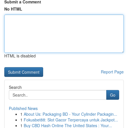
Submit a Comment
No HTML
HTML is disabled
Report Page
Search
Go
Published News
1
About Us: Packaging BD - Your Cylinder Packagin...
1
Fokusbet88: Slot Gacor Terpercaya untuk Jackpot...
1
Buy CBD Hash Online The United States : Your...