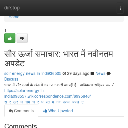
Home
dirstop
Togg
navi
Home
1
सौर ऊर्जा समाचार: भारत में नवीनतम
अपडेट
solr-energy-news-in-indi936505
29 days ago
News
Discuss
भारत में सौर ऊर्जा के खंड में नया जानकारी आ रही है। अधिकरण सक्रिय रूप से
https://solar-energy-in-
india098557.wikicorrespondence.com/6995846/
स_र_ऊर_ज_सम_च_र_भ_रत_म_नव_नतम_अपड_ट
Comments
Who Upvoted
Comments