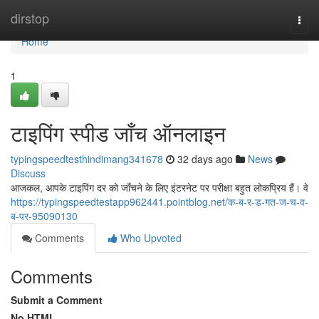
Home
dirstop
Togg
navi
Home
1
टाइपिंग स्पीड जाँच ऑनलाइन
typingspeedtesthindimang341678
32 days ago
News
Discuss
आजकल, आपके टाइपिंग दर को जाँचने के लिए इंटरनेट पर परीक्षा बहुत लोकप्रिय हैं। वे
https://typingspeedtestapp962441.pointblog.net/क-ब-र-ड-गत-ज-च-व-
ब-पर-95090130
Comments
Who Upvoted
Comments
Submit a Comment
No HTML