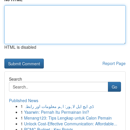
HTML is disabled
Report Page
Search
Go
Published News
1
ڈی ایچ ایل لاہور: اہم معلومات اور رابطہ
1
Yaarwin: Pernah Itu Permainan Ini?
1
Menang123: Tips Lengkap untuk Calon Pemain
1
Unlock Cost-Effective Communication: Affordable...
1
PCMC Budget : Key Points