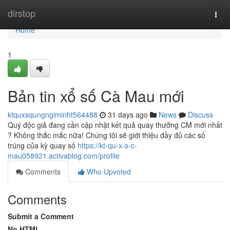
Home
dirstop
Togg
navi
Home
1
Bản tin xổ số Cà Mau mới
ktquxsqungngiminht564488
31 days ago
News
Discuss
Quý độc giả đang cần cập nhật kết quả quay thưởng CM mới nhất
? Không thắc mắc nữa! Chúng tôi sẽ giới thiệu đầy đủ các số
trúng của kỳ quay số
https://kt-qu-x-s-c-
mau058921.activablog.com/profile
Comments
Who Upvoted
Comments
Submit a Comment
No HTML