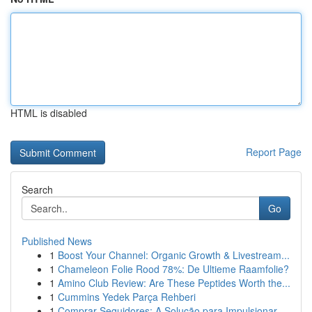
HTML is disabled
Report Page
Search
Go
Published News
1
Boost Your Channel: Organic Growth & Livestream...
1
Chameleon Folie Rood 78%: De Ultieme Raamfolie?
1
Amino Club Review: Are These Peptides Worth the...
1
Cummins Yedek Parça Rehberi
1
Comprar Seguidores: A Solução para Impulsionar ...