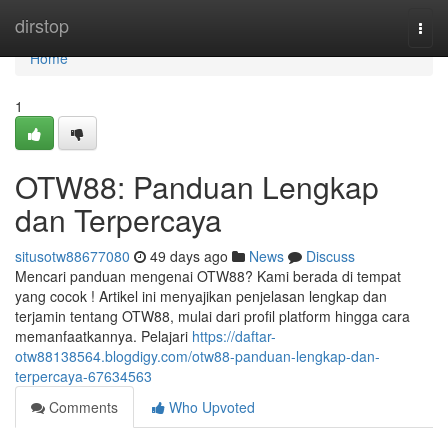
Home
dirstop
Togg
navi
Home
1
OTW88: Panduan Lengkap
dan Terpercaya
situsotw88677080
49 days ago
News
Discuss
Mencari panduan mengenai OTW88? Kami berada di tempat
yang cocok ! Artikel ini menyajikan penjelasan lengkap dan
terjamin tentang OTW88, mulai dari profil platform hingga cara
memanfaatkannya. Pelajari
https://daftar-
otw88138564.blogdigy.com/otw88-panduan-lengkap-dan-
terpercaya-67634563
Comments
Who Upvoted