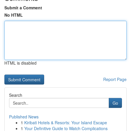
Submit a Comment
No HTML
HTML is disabled
Report Page
Search
Go
Published News
1
Kiribati Hotels & Resorts: Your Island Escape
1
Your Definitive Guide to Watch Complications