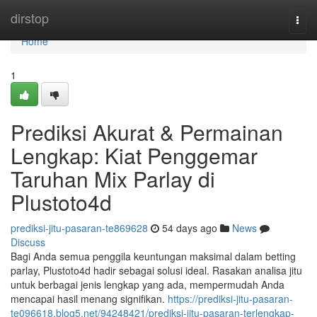
Home
dirstop
Togg
navi
Home
1
Prediksi Akurat & Permainan
Lengkap: Kiat Penggemar
Taruhan Mix Parlay di
Plustoto4d
prediksi-jitu-pasaran-te869628
54 days ago
News
Discuss
Bagi Anda semua penggila keuntungan maksimal dalam betting
parlay, Plustoto4d hadir sebagai solusi ideal. Rasakan analisa jitu
untuk berbagai jenis lengkap yang ada, mempermudah Anda
mencapai hasil menang signifikan.
https://prediksi-jitu-pasaran-
te096618.blog5.net/94248421/prediksi-jitu-pasaran-terlengkap-