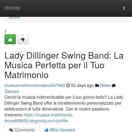
Home
dirstop
Togg
navi
Home
1
Lady Dillinger Swing Band: La
Musica Perfetta per il Tuo
Matrimonio
musicamatrimoniomilano547963
53 days ago
News
Discuss
Cerchi la musica indimenticabile per il tuo giorno bello? La Lady
Dillinger Swing Band offre la intrattenimento personalizzato per
celebrazioni di tutta dimensione. Con le nostre passione,
creeremo
https://musica-matrimonio-
lecco669656.blognody.com/profile
Comments
Who Upvoted