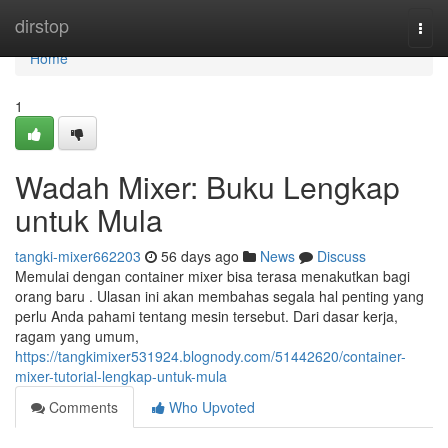
Home
dirstop
Togg
navi
Home
1
Wadah Mixer: Buku Lengkap
untuk Mula
tangki-mixer662203
56 days ago
News
Discuss
Memulai dengan container mixer bisa terasa menakutkan bagi
orang baru . Ulasan ini akan membahas segala hal penting yang
perlu Anda pahami tentang mesin tersebut. Dari dasar kerja,
ragam yang umum,
https://tangkimixer531924.blognody.com/51442620/container-
mixer-tutorial-lengkap-untuk-mula
Comments
Who Upvoted