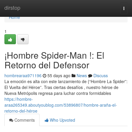
Home
dirstop
Togg
navi
Home
1
¡Hombre Spider-Man !: El
Retorno del Defensor
hombrearaa971196
55 days ago
News
Discuss
La emoción es alta con este lanzamiento de {“Hombre La Spider”:
El Vuelta del Héroe”. Tras ciertas desafíos , nuestro héroe de
Nueva Metrópolis regresa para luchar contra formidables
https://hombre-
araa265349.aboutyoublog.com/53896807/hombre-araña-el-
retorno-del-héroe
Comments
Who Upvoted