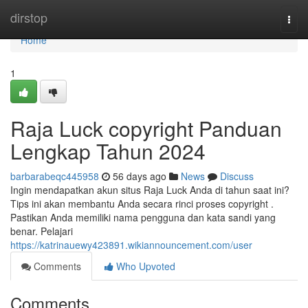
Home
dirstop
Togg
navi
Home
1
Raja Luck copyright Panduan
Lengkap Tahun 2024
barbarabeqc445958
56 days ago
News
Discuss
Ingin mendapatkan akun situs Raja Luck Anda di tahun saat ini?
Tips ini akan membantu Anda secara rinci proses copyright .
Pastikan Anda memiliki nama pengguna dan kata sandi yang
benar. Pelajari
https://katrinauewy423891.wikiannouncement.com/user
Comments
Who Upvoted
Comments