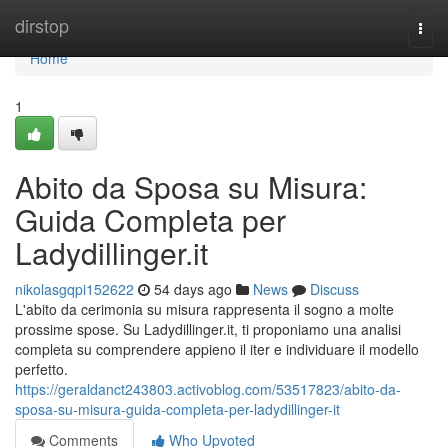
Home
dirstop
Togg
navi
Home
1
Abito da Sposa su Misura:
Guida Completa per
Ladydillinger.it
nikolasgqpi152622
54 days ago
News
Discuss
L'abito da cerimonia su misura rappresenta il sogno a molte
prossime spose. Su Ladydillinger.it, ti proponiamo una analisi
completa su comprendere appieno il iter e individuare il modello
perfetto.
https://geraldanct243803.activoblog.com/53517823/abito-da-
sposa-su-misura-guida-completa-per-ladydillinger-it
Comments
Who Upvoted