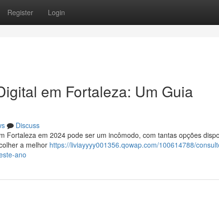
Register
Login
igital em Fortaleza: Um Guia
ws
Discuss
 em Fortaleza em 2024 pode ser um incômodo, com tantas opções dispo
scolher a melhor
https://liviayyyy001356.qowap.com/100614788/consult
este-ano