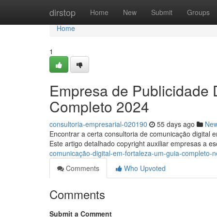
Home
dirstop
Home
New
Submit
Groups
Home
1
Empresa de Publicidade D
Completo 2024
consultoria-empresarial-020190
55 days ago
Ne
Encontrar a certa consultoria de comunicação digital
Este artigo detalhado copyright auxiliar empresas a e
comunicação-digital-em-fortaleza-um-guia-completo-n
Comments
Who Upvoted
Comments
Submit a Comment