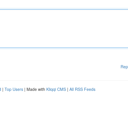
Rep
d
|
Top Users
| Made with
Kliqqi CMS
|
All RSS Feeds