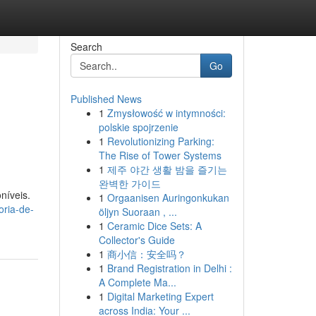
Search
Go
Published News
1
Zmysłowość w intymności:
polskie spojrzenie
1
Revolutionizing Parking:
The Rise of Tower Systems
1
제주 야간 생활 밤을 즐기는
완벽한 가이드
níveis.
1
Orgaanisen Auringonkukan
oria-de-
öljyn Suoraan , ...
1
Ceramic Dice Sets: A
Collector's Guide
1
商小信：安全吗？
1
Brand Registration in Delhi :
A Complete Ma...
1
Digital Marketing Expert
across India: Your ...