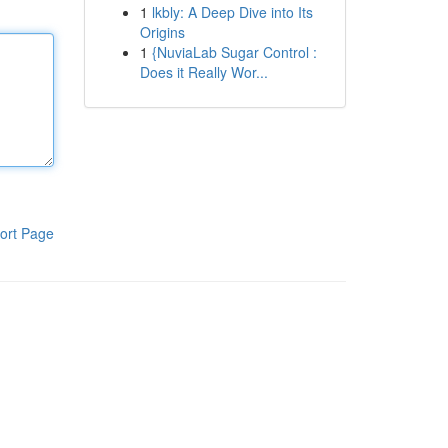
1
lkbly: A Deep Dive into Its
Origins
1
{NuviaLab Sugar Control :
Does it Really Wor...
ort Page