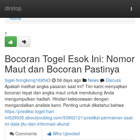
Home
dirstop
Togg
navi
Home
1
Bocoran Togel Esok Ini: Nomor
Maut dan Bocoran Pastinya
togel-hongkong169543
58 days ago
News
Discuss
Apakah melihat angka pasaran saat ini? Tim kami menyajikan
bocoran tepat dan angka maut untuk mendukung Anda
mengumpulkan hadiah. Hindari kekecewaan dengan
mengandalkan analisis kami. Penting untuk diketahui bahwa
https://prediksi-togel-hari-
ini529535.aboutyoublog.com/53902121/prediksi-permainan-saat-
ini-data-jitu-dan-informasi-akurat
Comments
Who Upvoted