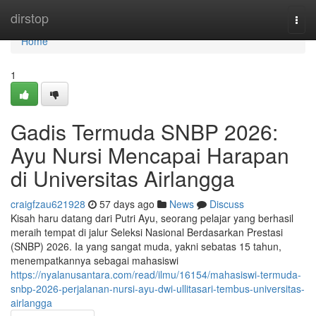
Home
dirstop
Togg
navi
Home
1
Gadis Termuda SNBP 2026:
Ayu Nursi Mencapai Harapan
di Universitas Airlangga
craigfzau621928
57 days ago
News
Discuss
Kisah haru datang dari Putri Ayu, seorang pelajar yang berhasil
meraih tempat di jalur Seleksi Nasional Berdasarkan Prestasi
(SNBP) 2026. Ia yang sangat muda, yakni sebatas 15 tahun,
menempatkannya sebagai mahasiswi
https://nyalanusantara.com/read/ilmu/16154/mahasiswi-termuda-
snbp-2026-perjalanan-nursi-ayu-dwi-ullitasari-tembus-universitas-
airlangga