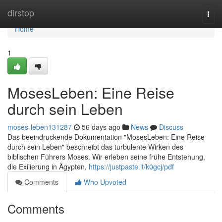
Home
dirstop
Togg
navi
Home
1
MosesLeben: Eine Reise
durch sein Leben
moses-leben131287
56 days ago
News
Discuss
Das beeindruckende Dokumentation "MosesLeben: Eine Reise
durch sein Leben" beschreibt das turbulente Wirken des
biblischen Führers Moses. Wir erleben seine frühe Entstehung,
die Exilierung in Ägypten,
https://justpaste.it/k0gcj/pdf
Comments
Who Upvoted
Comments