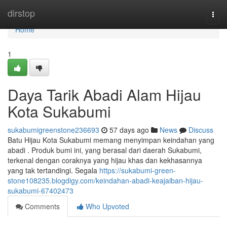
Home
dirstop
Togg
navi
Home
1
Daya Tarik Abadi Alam Hijau
Kota Sukabumi
sukabumigreenstone236693
57 days ago
News
Discuss
Batu Hijau Kota Sukabumi memang menyimpan keindahan yang
abadi . Produk bumi ini, yang berasal dari daerah Sukabumi,
terkenal dengan coraknya yang hijau khas dan kekhasannya
yang tak tertandingi. Segala
https://sukabumi-green-
stone108235.blogdigy.com/keindahan-abadi-keajaiban-hijau-
sukabumi-67402473
Comments
Who Upvoted