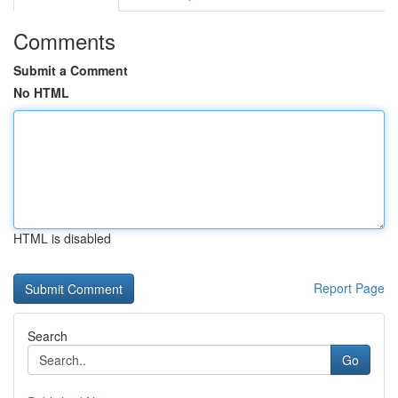
Comments
Submit a Comment
No HTML
HTML is disabled
Report Page
Search
Go