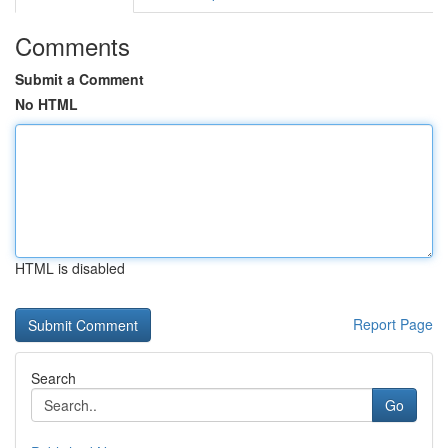
Comments
Submit a Comment
No HTML
HTML is disabled
Report Page
Search
Go