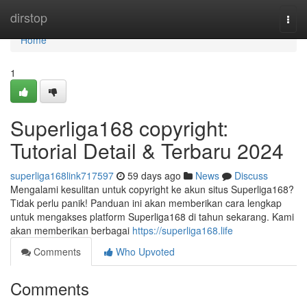
Home
dirstop
Togg
navi
Home
1
Superliga168 copyright:
Tutorial Detail & Terbaru 2024
superliga168link717597
59 days ago
News
Discuss
Mengalami kesulitan untuk copyright ke akun situs Superliga168?
Tidak perlu panik! Panduan ini akan memberikan cara lengkap
untuk mengakses platform Superliga168 di tahun sekarang. Kami
akan memberikan berbagai
https://superliga168.life
Comments
Who Upvoted
Comments