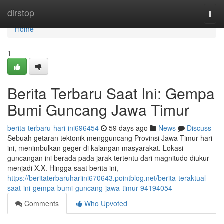
Home
dirstop
Togg
navi
Home
1
Berita Terbaru Saat Ini: Gempa
Bumi Guncang Jawa Timur
berita-terbaru-hari-ini696454
59 days ago
News
Discuss
Sebuah getaran tektonik mengguncang Provinsi Jawa Timur hari
ini, menimbulkan geger di kalangan masyarakat. Lokasi
guncangan ini berada pada jarak tertentu dari magnitudo diukur
menjadi X.X. Hingga saat berita ini,
https://beritaterbaruhariini670643.pointblog.net/berita-teraktual-
saat-ini-gempa-bumi-guncang-jawa-timur-94194054
Comments
Who Upvoted