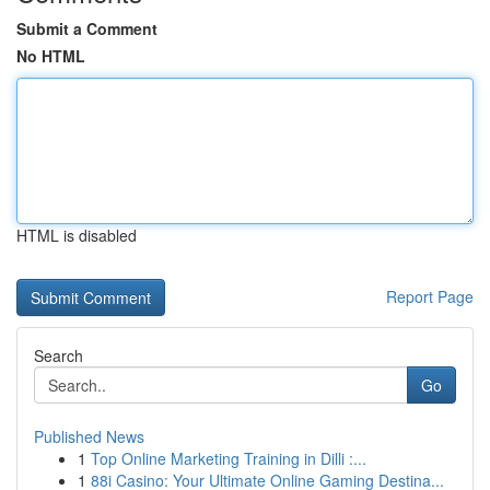
Submit a Comment
No HTML
HTML is disabled
Report Page
Search
Go
Published News
1
Top Online Marketing Training in Dilli :...
1
88i Casino: Your Ultimate Online Gaming Destina...