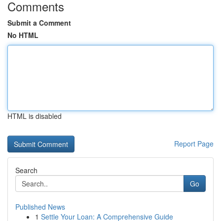
Comments
Submit a Comment
No HTML
HTML is disabled
Report Page
Search
Go
Published News
1
Settle Your Loan: A Comprehensive Guide