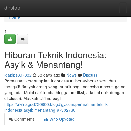
Home
dirstop
Togg
navi
Home
1
Hiburan Teknik Indonesia:
Asyik & Menantang!
idaidps697382
58 days ago
News
Discuss
Permainan keterampilan Indonesia ini benar-benar seru dan
menguji! Banyak orang yang tertarik bagi mencoba macam game
yang ada. Mulai dari lomba hingga prediksi, ada hal unik dengan
ditelusuri. Maukah Dirimu bagi
https://alvinagud730900.blogdigy.com/permainan-teknik-
indonesia-asyik-menantang-67302730
Comments
Who Upvoted