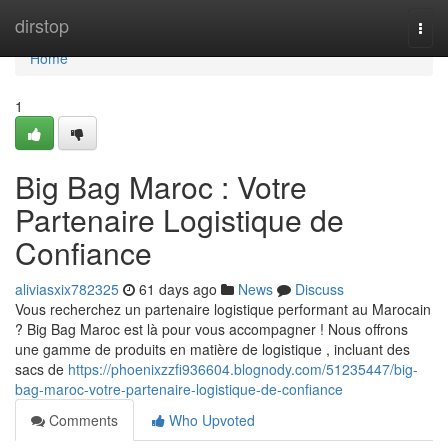
Home
dirstop
Togg
navi
Home
1
Big Bag Maroc : Votre
Partenaire Logistique de
Confiance
aliviasxix782325
61 days ago
News
Discuss
Vous recherchez un partenaire logistique performant au Marocain
? Big Bag Maroc est là pour vous accompagner ! Nous offrons
une gamme de produits en matière de logistique , incluant des
sacs de
https://phoenixzzfi936604.blognody.com/51235447/big-
bag-maroc-votre-partenaire-logistique-de-confiance
Comments
Who Upvoted