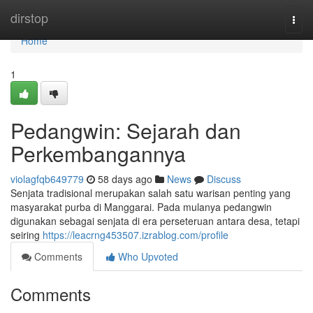
Home
dirstop
Togg
navi
Home
1
Pedangwin: Sejarah dan
Perkembangannya
violagfqb649779
58 days ago
News
Discuss
Senjata tradisional merupakan salah satu warisan penting yang
masyarakat purba di Manggarai. Pada mulanya pedangwin
digunakan sebagai senjata di era perseteruan antara desa, tetapi
seiring
https://leacrng453507.izrablog.com/profile
Comments
Who Upvoted
Comments