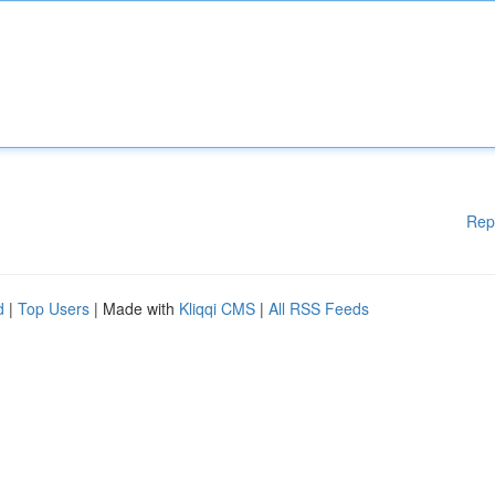
Rep
d
|
Top Users
| Made with
Kliqqi CMS
|
All RSS Feeds