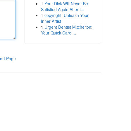
1
Your Dick Will Never Be
Satisfied Again After I...
1
copyright: Unleash Your
Inner Artist
1
Urgent Dentist Mitchelton:
Your Quick Care ...
ort Page