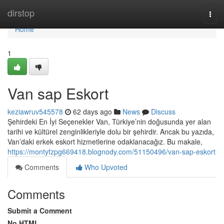
Home
dirstop
Togg
navi
Home
1
Van sap Eskort
keziawruv545578
62 days ago
News
Discuss
Şehirdeki En İyi Seçenekler Van, Türkiye’nin doğusunda yer alan
tarihi ve kültürel zenginlikleriyle dolu bir şehirdir. Ancak bu yazıda,
Van’daki erkek eskort hizmetlerine odaklanacağız. Bu makale,
https://montyfzpg669418.blognody.com/51150496/van-sap-eskort
Comments
Who Upvoted
Comments
Submit a Comment
No HTML