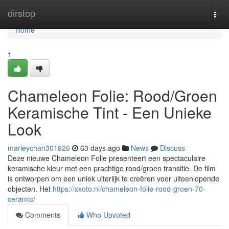
Home
dirstop
Togg
navi
Home
1
Chameleon Folie: Rood/Groen
Keramische Tint - Een Unieke
Look
marleychan301926
63 days ago
News
Discuss
Deze nieuwe Chameleon Folie presenteert een spectaculaire
keramische kleur met een prachtige rood/groen transitie. De film
is ontworpen om een uniek uiterlijk te creëren voor uiteenlopende
objecten. Het
https://xxoto.nl/chameleon-folie-rood-groen-70-
ceramic/
Comments
Who Upvoted