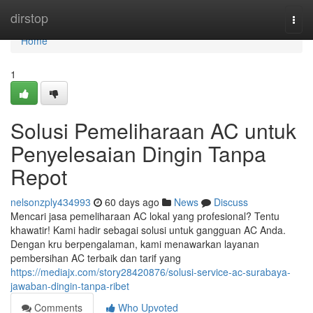
Home
dirstop
Togg
navi
Home
1
Solusi Pemeliharaan AC untuk
Penyelesaian Dingin Tanpa
Repot
nelsonzply434993
60 days ago
News
Discuss
Mencari jasa pemeliharaan AC lokal yang profesional? Tentu
khawatir! Kami hadir sebagai solusi untuk gangguan AC Anda.
Dengan kru berpengalaman, kami menawarkan layanan
pembersihan AC terbaik dan tarif yang
https://mediajx.com/story28420876/solusi-service-ac-surabaya-
jawaban-dingin-tanpa-ribet
Comments
Who Upvoted