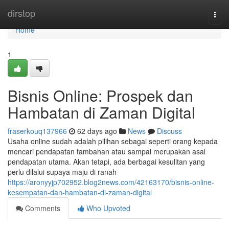
Home
dirstop
Togg
navi
Home
1
Bisnis Online: Prospek dan
Hambatan di Zaman Digital
fraserkouq137966
62 days ago
News
Discuss
Usaha online sudah adalah pilihan sebagai seperti orang kepada
mencari pendapatan tambahan atau sampai merupakan asal
pendapatan utama. Akan tetapi, ada berbagai kesulitan yang
perlu dilalui supaya maju di ranah
https://aronyyjp702952.blog2news.com/42163170/bisnis-online-
kesempatan-dan-hambatan-di-zaman-digital
Comments
Who Upvoted