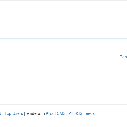
Rep
d
|
Top Users
| Made with
Kliqqi CMS
|
All RSS Feeds