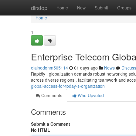
Home
dirstop
Home
New
Submit
Groups
Home
1
Enterprise Telecom Globa
elainedqhm505114
61 days ago
News
Discus
Rapidly , globalization demands robust networking solu
across diverse regions , facilitating teamwork and acc
global-access-for-today-s-organization
Comments
Who Upvoted
Comments
Submit a Comment
No HTML