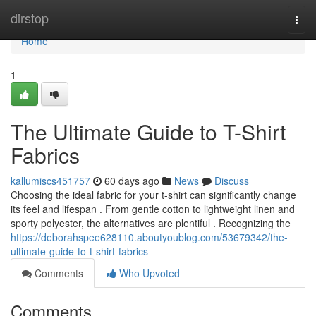
Home
dirstop
Togg
navi
Home
1
The Ultimate Guide to T-Shirt
Fabrics
kallumiscs451757
60 days ago
News
Discuss
Choosing the ideal fabric for your t-shirt can significantly change
its feel and lifespan . From gentle cotton to lightweight linen and
sporty polyester, the alternatives are plentiful . Recognizing the
https://deborahspee628110.aboutyoublog.com/53679342/the-
ultimate-guide-to-t-shirt-fabrics
Comments
Who Upvoted
Comments