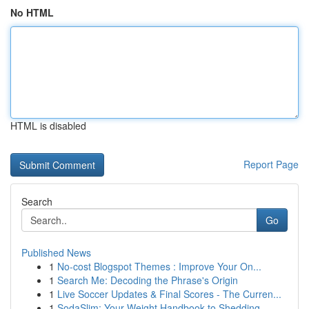
No HTML
HTML is disabled
Report Page
Search
Go
Published News
1
No-cost Blogspot Themes : Improve Your On...
1
Search Me: Decoding the Phrase's Origin
1
Live Soccer Updates & Final Scores - The Curren...
1
SodaSlim: Your Weight Handbook to Shedding ...