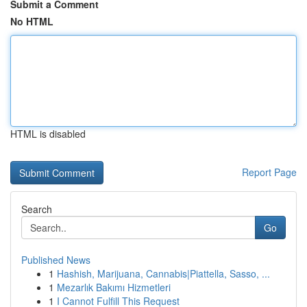
Submit a Comment
No HTML
HTML is disabled
Report Page
Search
Go
Published News
1
Hashish, Marijuana, Cannabis|Piattella, Sasso, ...
1
Mezarlık Bakımı Hizmetleri
1
I Cannot Fulfill This Request