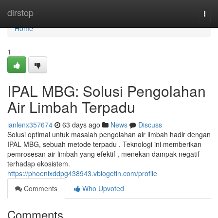
Home
dirstop
Togg
navi
Home
1
IPAL MBG: Solusi Pengolahan
Air Limbah Terpadu
ianlenx357674
63 days ago
News
Discuss
Solusi optimal untuk masalah pengolahan air limbah hadir dengan
IPAL MBG, sebuah metode terpadu . Teknologi ini memberikan
pemrosesan air limbah yang efektif , menekan dampak negatif
terhadap ekosistem.
https://phoenixddpg438943.vblogetin.com/profile
Comments
Who Upvoted
Comments