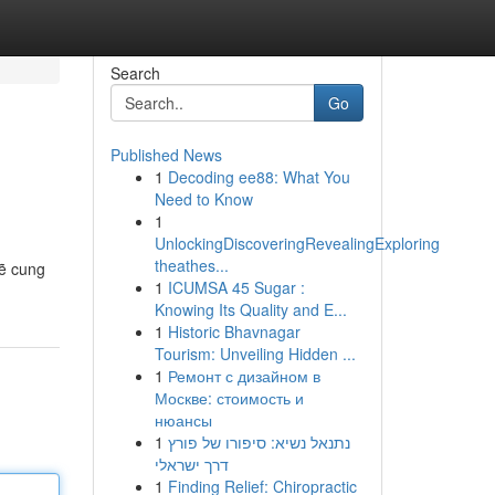
Search
Go
Published News
1
Decoding ee88: What You
Need to Know
1
UnlockingDiscoveringRevealingExploring
theathes...
sẽ cung
1
ICUMSA 45 Sugar :
Knowing Its Quality and E...
1
Historic Bhavnagar
Tourism: Unveiling Hidden ...
1
Ремонт с дизайном в
Москве: стоимость и
нюансы
1
נתנאל נשיא: סיפורו של פורץ
דרך ישראלי
1
Finding Relief: Chiropractic