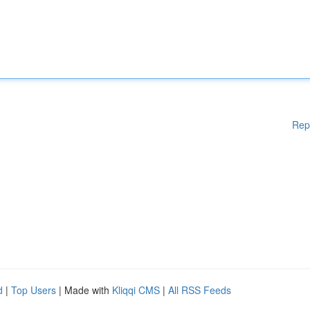
Rep
d
|
Top Users
| Made with
Kliqqi CMS
|
All RSS Feeds