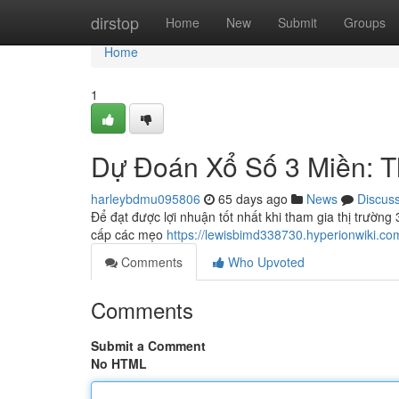
Home
dirstop
Home
New
Submit
Groups
Home
1
Dự Đoán Xổ Số 3 Miền: T
harleybdmu095806
65 days ago
News
Discus
Để đạt được lợi nhuận tốt nhất khi tham gia thị trường 3
cấp các mẹo
https://lewisbimd338730.hyperionwiki.co
Comments
Who Upvoted
Comments
Submit a Comment
No HTML