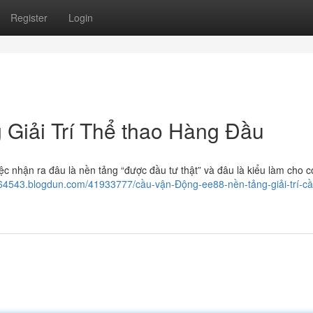
Register
Login
 Giải Trí Thể thao Hàng Đầu
ệc nhận ra đâu là nền tảng “được đầu tư thật” và đâu là kiểu làm cho c
964543.blogdun.com/41933777/cầu-vận-Động-ee88-nền-tảng-giải-trí-cầ