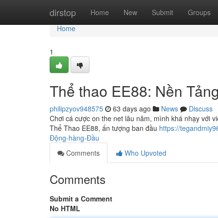
Home
dirstop
Home
New
Submit
Groups
Home
1
Thể thao EE88: Nền Tảng
philipzyov948575
63 days ago
News
Discuss
Chơi cá cược on the net lâu năm, mình khá nhạy với vi
Thể Thao EE88, ấn tượng ban đầu
https://tegandmiy
Động-hàng-Đầu
Comments
Who Upvoted
Comments
Submit a Comment
No HTML