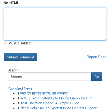
No HTML
HTML is disabled
Report Page
Search
Go
Published News
1
मंगल दोष निवारण उज्जैन: पूरी जानकारी
1
WM69: Your Gateway to Online Gambling Fun
1
Test The Web Speed: A Simple Guide
1
Need Help? AskanExpertsOnline Contact Support