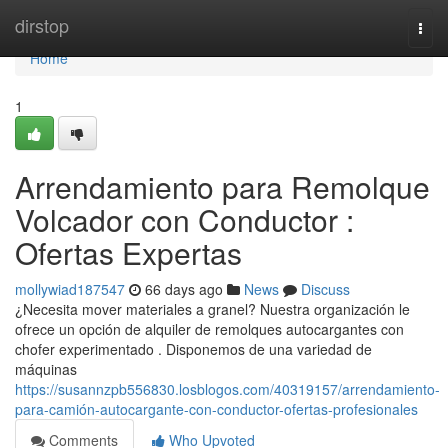
Home
dirstop
Togg
navi
Home
1
Arrendamiento para Remolque
Volcador con Conductor :
Ofertas Expertas
mollywiad187547
66 days ago
News
Discuss
¿Necesita mover materiales a granel? Nuestra organización le
ofrece un opción de alquiler de remolques autocargantes con
chofer experimentado . Disponemos de una variedad de
máquinas
https://susannzpb556830.losblogos.com/40319157/arrendamiento-
para-camión-autocargante-con-conductor-ofertas-profesionales
Comments
Who Upvoted