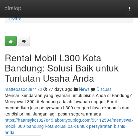
Home
dirstop
Togg
navi
Home
1
Rental Mobil L300 Kota
Bandung: Solusi Baik untuk
Tuntutan Usaha Anda
matteoasoc884172
77 days ago
News
Discuss
Mencari kendaraan yang nyaman untuk bisnis Anda di Bandung?
Menyewa L300 di Bandung adalah jawaban unggul. Kami
memberikan jasa penyewaan L300 dengan biaya ekonomis dan
kondisi prima. Jangan lagi, pesan segera armada
https://haarisykcs327845.aboutyoublog.com/53112594/menyewa-
mobil-l300-bandung-kota-solusi-baik-untuk-persyaratan-bisnis-
anda