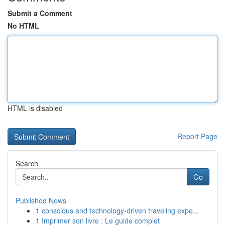
Submit a Comment
No HTML
HTML is disabled
Report Page
Search
Go
Published News
1
conscious and technology-driven traveling expe...
1
Imprimer son livre : Le guide complet