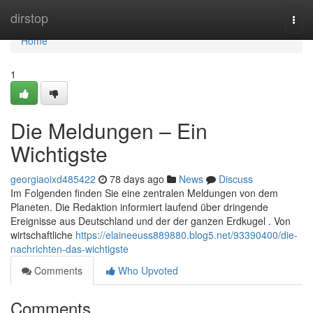
Home
dirstop
Togg
navi
Home
1
Die Meldungen – Ein
Wichtigste
georgiaoixd485422
78 days ago
News
Discuss
Im Folgenden finden Sie eine zentralen Meldungen von dem
Planeten. Die Redaktion informiert laufend über dringende
Ereignisse aus Deutschland und der der ganzen Erdkugel . Von
wirtschaftliche
https://elaineeuss889880.blog5.net/93390400/die-
nachrichten-das-wichtigste
Comments
Who Upvoted
Comments