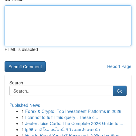
HTML is disabled
Report Page
Search
Go
Published News
1
Forex & Crypto: Top Investment Platforms in 2026
1
I cannot to fulfill this query . These c...
1
Jeeter Juice Carts: The Complete 2026 Guide to ...
1
lg96 คาสิโนออนไลน์: รีวิวและคำแนะนำ
1
How to Reset Your ix7 Password: A Step-by-Step ...