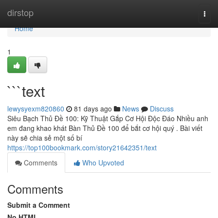
Home
dirstop
Togg
navi
Home
1
```text
lewysyexm820860
81 days ago
News
Discuss
Siêu Bạch Thủ Đề 100: Kỹ Thuật Gắp Cơ Hội Độc Đáo Nhiều anh
em đang khao khát Bàn Thủ Đề 100 để bắt cơ hội quý . Bài viết
này sẽ chia sẻ một số bí
https://top100bookmark.com/story21642351/text
Comments
Who Upvoted
Comments
Submit a Comment
No HTML