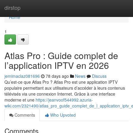
Home
dirstop
Home
1
Atlas Pro : Guide complet de
l’application IPTV en 2026
jemimaclaz081696
78 days ago
News
Discuss
Qu’est-ce que Atlas Pro ? Atlas Pro est une application IPTV
populaire permettant aux utilisateurs d’accéder à leurs contenus
télévisés via une connexion Internet. Grâce à une interface
moderne et une
https://jeanvoof544992.azuria-
wiki.com/2321490/atlas_pro_guide_complet_de_l_application_iptv
Comments
Who Upvoted
Comments