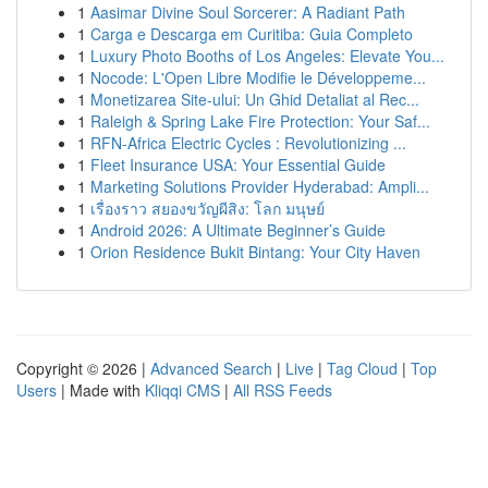
1
Aasimar Divine Soul Sorcerer: A Radiant Path
1
Carga e Descarga em Curitiba: Guia Completo
1
Luxury Photo Booths of Los Angeles: Elevate You...
1
Nocode: L'Open Libre Modifie le Développeme...
1
Monetizarea Site-ului: Un Ghid Detaliat al Rec...
1
Raleigh & Spring Lake Fire Protection: Your Saf...
1
RFN-Africa Electric Cycles : Revolutionizing ...
1
Fleet Insurance USA: Your Essential Guide
1
Marketing Solutions Provider Hyderabad: Ampli...
1
เรื่องราว สยองขวัญผีสิง: โลก มนุษย์
1
Android 2026: A Ultimate Beginner’s Guide
1
Orion Residence Bukit Bintang: Your City Haven
Copyright © 2026 |
Advanced Search
|
Live
|
Tag Cloud
|
Top
Users
| Made with
Kliqqi CMS
|
All RSS Feeds