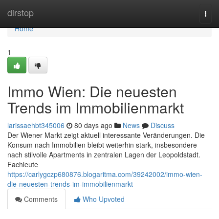
Home
dirstop
Togg
navi
Home
1
Immo Wien: Die neuesten
Trends im Immobilienmarkt
larissaehbt345006
80 days ago
News
Discuss
Der Wiener Markt zeigt aktuell interessante Veränderungen. Die
Konsum nach Immobilien bleibt weiterhin stark, insbesondere
nach stilvolle Apartments in zentralen Lagen der Leopoldstadt.
Fachleute
https://carlygczp680876.blogaritma.com/39242002/immo-wien-
die-neuesten-trends-im-immobilienmarkt
Comments
Who Upvoted