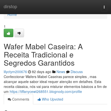
Home
dirstop
Togg
navi
Home
1
Wafer Mabel Caseira: A
Receita Tradicional e
Segredos Garantidos
lilyctym200676
82 days ago
News
Discuss
Confeccionar Wafers Mabel Caseiras parece simples , mas
alcançar aquele sabor ideal requer atenção em detalhes. Esta
receita clássica, nós vai para misturar elementos básicos a fim de
um
https://tiffanycewt268551.blognody.com/profile
Comments
Who Upvoted