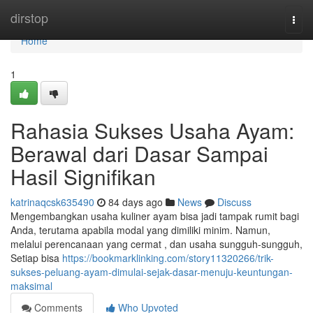
Home
dirstop
Togg
navi
Home
1
Rahasia Sukses Usaha Ayam:
Berawal dari Dasar Sampai
Hasil Signifikan
katrinaqcsk635490
84 days ago
News
Discuss
Mengembangkan usaha kuliner ayam bisa jadi tampak rumit bagi
Anda, terutama apabila modal yang dimiliki minim. Namun,
melalui perencanaan yang cermat , dan usaha sungguh-sungguh,
Setiap bisa
https://bookmarklinking.com/story11320266/trik-
sukses-peluang-ayam-dimulai-sejak-dasar-menuju-keuntungan-
maksimal
Comments
Who Upvoted